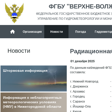
ФГБУ "ВЕРХНЕ-ВОЛ
ФЕДЕРАЛЬНОЕ ГОСУДАРСТВЕННОЕ БЮДЖЕТНОЕ 
УПРАВЛЕНИЕ ПО ГИДРОМЕТЕОРОЛОГИИ И МОН
Организация
Новости
Погода
Гидрометц
Новости
Радиационная
01 декабря 2025
По данным наблюдений ФГБУ
Штормовая информация
составила:
г. Нижний Новгород
-
г. Дзержинск
-
г. Арзамас
-
г. Городец
-
Информация о неблагоприятных
г. Саранск
-
метеорологических условиях
(НМУ) в Нижегородской области
г. Йошкар-Ола
-
г. Киров
-