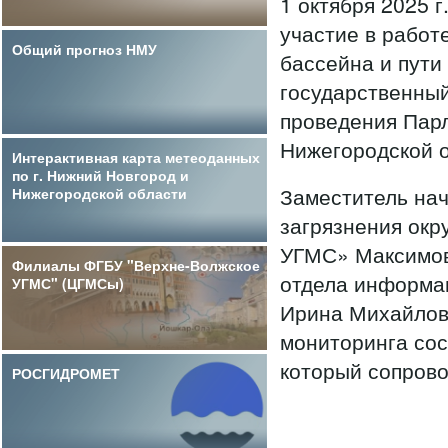
1 октября 2025 
участие в работ
Общий прогноз НМУ
бассейна и пути
государственный
проведения Пар
Нижегородской о
Интерактивная карта метеоданных
по г. Нижний Новгород и
Заместитель нач
Нижегородской области
загрязнения ок
УГМС» Максимов
Филиалы ФГБУ "Верхне-Волжское
отдела информа
УГМС" (ЦГМСы)
Ирина Михайловн
мониторинга сос
который сопров
РОСГИДРОМЕТ