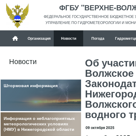
ФГБУ "ВЕРХНЕ-ВОЛ
ФЕДЕРАЛЬНОЕ ГОСУДАРСТВЕННОЕ БЮДЖЕТНОЕ 
УПРАВЛЕНИЕ ПО ГИДРОМЕТЕОРОЛОГИИ И МОН
Организация
Новости
Погода
Гидрометц
Об участи
Новости
Волжское
Законода
Штормовая информация
Нижегород
Волжского
водного т
Информация о неблагоприятных
метеорологических условиях
09 октября 2025
(НМУ) в Нижегородской области