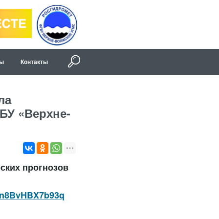
ды
Контакты
ла
БУ «Верхне-
ских прогнозов
vXn8BvHBX7b93q