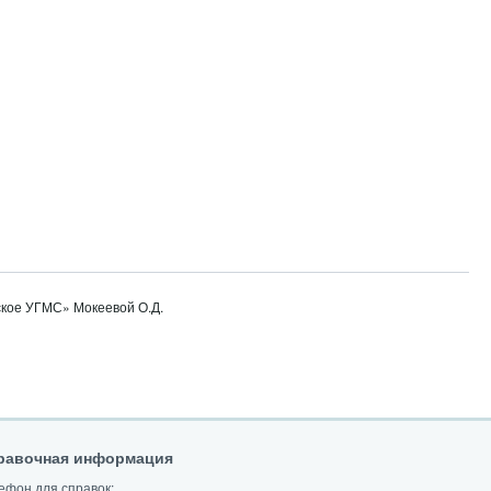
кое УГМС» Мокеевой О.Д.
равочная информация
ефон для справок: