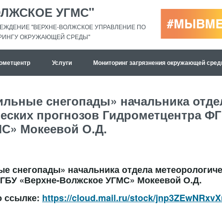
ОЛЖСКОЕ УГМС"
ЕЖДЕНИЕ "ВЕРХНЕ-ВОЛЖСКОЕ УПРАВЛЕНИЕ ПО
РИНГУ ОКРУЖАЮЩЕЙ СРЕДЫ"
ометцентр
Услуги
Мониторинг загрязнения окружающей сре
льные снегопады» начальника отде
еских прогнозов Гидрометцентра ФГ
С» Мокеевой О.Д.
е снегопады» начальника отдела метеорологиче
ГБУ «Верхне-Волжское УГМС» Мокеевой О.Д.
о ссылке:
https://cloud.mail.ru/stock/jnp3ZEwNRx