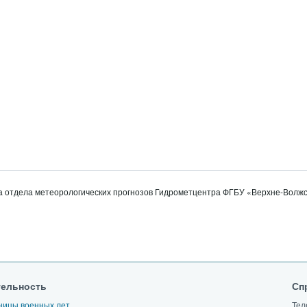
 отдела метеорологических прогнозов Гидрометцентра ФГБУ «Верхне-Волжс
тельность
Сп
ницы военных лет
Тел