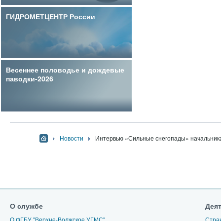
ГИДРОМЕТЦЕНТР России
Весеннее половодье и дождевые
паводки-2026
Новости
Интервью «Сильные снегопады» начальника
О службе
Дея
О ФГБУ "Верхне-Волжское УГМС"
Стра